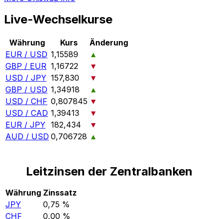
Live-Wechselkurse
Währung
Kurs
Änderung
EUR / USD
1,15589
▲
GBP / EUR
1,16722
▼
USD / JPY
157,830
▼
GBP / USD
1,34918
▲
USD / CHF
0,807845
▼
USD / CAD
1,39413
▼
EUR / JPY
182,434
▼
AUD / USD
0,706728
▲
Leitzinsen der Zentralbanken
Währung
Zinssatz
JPY
0,75 %
CHF
0,00 %