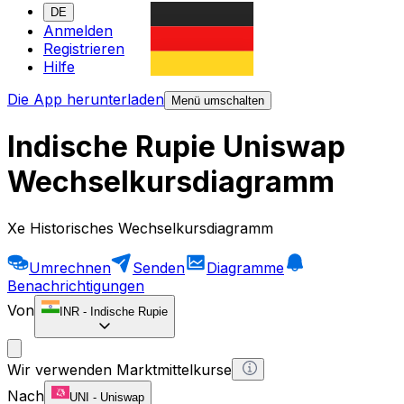
DE
Anmelden
Registrieren
Hilfe
Die App herunterladen
Menü umschalten
Indische Rupie Uniswap
Wechselkursdiagramm
Xe Historisches Wechselkursdiagramm
Umrechnen
Senden
Diagramme
Benachrichtigungen
Von
INR
-
Indische Rupie
Wir verwenden Marktmittelkurse
Nach
UNI
-
Uniswap