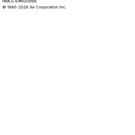
NMLS ID#920968.
© 1995-
2026
Xe Corporation Inc.