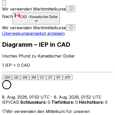
Wir verwenden Marktmittelkurse
Nach
CAD
-
Kanadischer Dollar
Wir verwenden Marktmittelkurse
Überweisungsangebot anzeigen
Diagramm – IEP in CAD
Irisches Pfund zu Kanadischer Dollar
1 IEP = 0 CAD
12H
1D
1W
1M
1Y
2Y
5Y
10Y
8. Aug. 2026, 01:52 UTC - 8. Aug. 2026, 01:52 UTC
IEP/CAD
Schlusskurs
:
0
Tiefstkurs
:
0
Höchstkurs
:
0
Wir verwenden den Mittelkurs für unseren