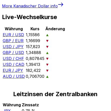
More
Kanadischer Dollar
info
Live-Wechselkurse
Währung
Kurs
Änderung
EUR / USD
1,15586
▲
GBP / EUR
1,16699
▼
USD / JPY
157,823
▼
GBP / USD
1,34888
▲
USD / CHF
0,807845
▼
USD / CAD
1,39413
▼
EUR / JPY
182,422
▼
AUD / USD
0,706700
▲
Leitzinsen der Zentralbanken
Währung
Zinssatz
JPY
0,75 %