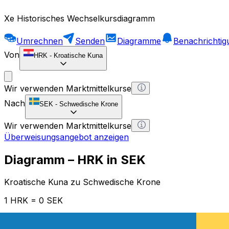
Xe Historisches Wechselkursdiagramm
Umrechnen
Senden
Diagramme
Benachrichti
Von
HRK
-
Kroatische Kuna
Wir verwenden Marktmittelkurse
Nach
SEK
-
Schwedische Krone
Wir verwenden Marktmittelkurse
Überweisungsangebot anzeigen
Diagramm – HRK in SEK
Kroatische Kuna zu Schwedische Krone
1 HRK = 0 SEK
12H
1D
1W
1M
1Y
2Y
5Y
10Y