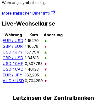
Währungssymbol ist ع.د.
More
Irakischer Dinar
info
Live-Wechselkurse
Währung
Kurs
Änderung
EUR / USD
1,15470
▲
GBP / EUR
1,16578
▼
USD / JPY
157,794
▲
GBP / USD
1,34613
▲
USD / CHF
0,807783
▼
USD / CAD
1,40123
▼
EUR / JPY
182,205
▲
AUD / USD
0,704299
▼
Leitzinsen der Zentralbanken