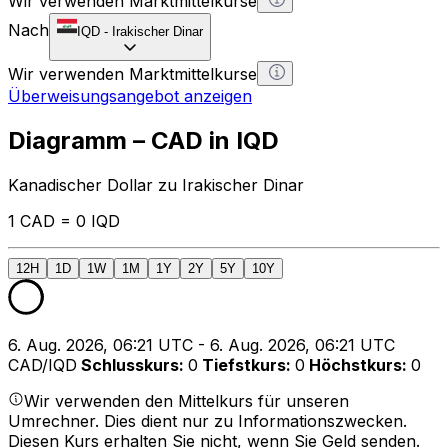
Wir verwenden Marktmittelkurse
Nach
IQD
-
Irakischer Dinar
Wir verwenden Marktmittelkurse
Überweisungsangebot anzeigen
Diagramm – CAD in IQD
Kanadischer Dollar zu Irakischer Dinar
1 CAD = 0 IQD
12H
1D
1W
1M
1Y
2Y
5Y
10Y
6. Aug. 2026, 06:21 UTC - 6. Aug. 2026, 06:21 UTC
CAD/IQD
Schlusskurs
:
0
Tiefstkurs
:
0
Höchstkurs
:
0
Wir verwenden den Mittelkurs für unseren
Umrechner. Dies dient nur zu Informationszwecken.
Diesen Kurs erhalten Sie nicht, wenn Sie Geld senden.