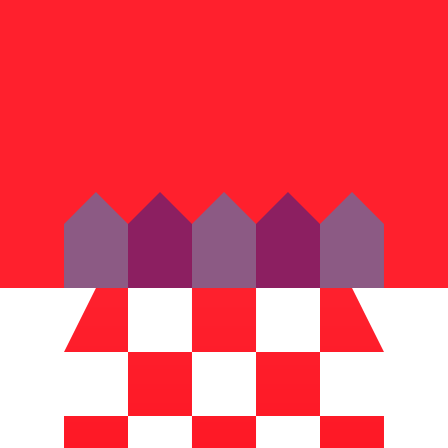
ies dient nur zu Informationszwecken. Diesen Kurs erhalt
eliebteste Wechselkurs für VAE-Dirham ist. Der Währung