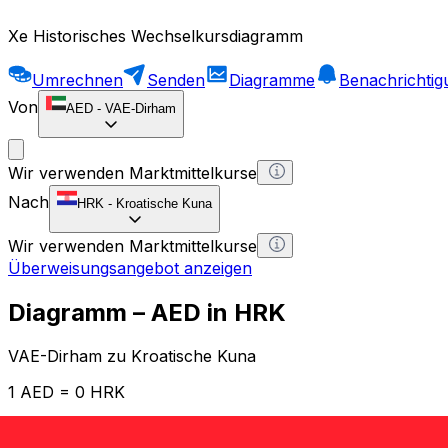
Xe Historisches Wechselkursdiagramm
Umrechnen
Senden
Diagramme
Benachrichti
Von
AED
-
VAE-Dirham
Wir verwenden Marktmittelkurse
Nach
HRK
-
Kroatische Kuna
Wir verwenden Marktmittelkurse
Überweisungsangebot anzeigen
Diagramm – AED in HRK
VAE-Dirham zu Kroatische Kuna
1 AED = 0 HRK
12H
1D
1W
1M
1Y
2Y
5Y
10Y