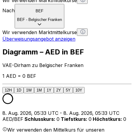
Wir verwenden Marktmittelkurse
Nach
BEF
BEF
-
Belgischer Franken
Wir verwenden Marktmittelkurse
Überweisungsangebot anzeigen
Diagramm – AED in BEF
VAE-Dirham zu Belgischer Franken
1 AED = 0 BEF
12H
1D
1W
1M
1Y
2Y
5Y
10Y
8. Aug. 2026, 05:33 UTC - 8. Aug. 2026, 05:33 UTC
AED/BEF
Schlusskurs
:
0
Tiefstkurs
:
0
Höchstkurs
:
0
Wir verwenden den Mittelkurs für unseren