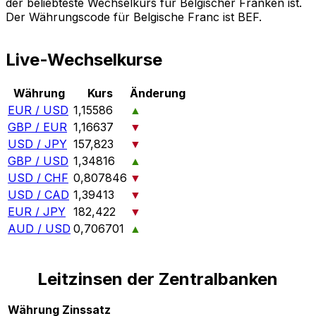
der beliebteste Wechselkurs für Belgischer Franken ist.
Der Währungscode für Belgische Franc ist BEF.
Live-Wechselkurse
Währung
Kurs
Änderung
EUR / USD
1,15586
▲
GBP / EUR
1,16637
▼
USD / JPY
157,823
▼
GBP / USD
1,34816
▲
USD / CHF
0,807846
▼
USD / CAD
1,39413
▼
EUR / JPY
182,422
▼
AUD / USD
0,706701
▲
Leitzinsen der Zentralbanken
Währung
Zinssatz