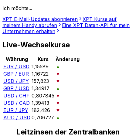
Ich möchte...
XPT E-Mail-Updates abonnieren
XPT Kurse auf
meinem Handy abrufen
Eine XPT Daten-API für mein
Unternehmen erhalten
Live-Wechselkurse
Währung
Kurs
Änderung
EUR / USD
1,15589
▲
GBP / EUR
1,16722
▼
USD / JPY
157,823
▼
GBP / USD
1,34917
▲
USD / CHF
0,807845
▼
USD / CAD
1,39413
▼
EUR / JPY
182,426
▼
AUD / USD
0,706727
▲
Leitzinsen der Zentralbanken