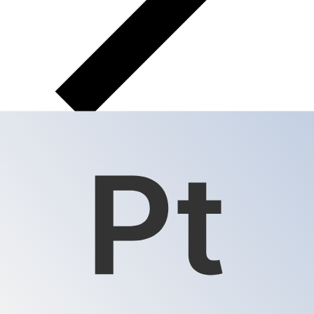
XPT
XPT - Platinunze
Der Platinunze ist die Währung von Platin.
Unsere
Rankings zeigen, dass der beliebteste Platinunze-Kurs
XPT zu USD ist.
Der Währungscode für Unzen lautet
XPT
.
Unten finden Sie Platinunze Kurse und einen
Währungsrechner.
Wählen Sie eine Währung aus