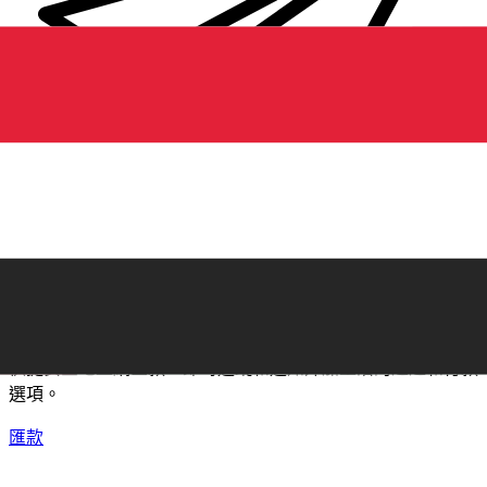
XE 國際匯款
快捷安全地上網匯款。即時追蹤和通知外加靈活的遞送和付款
選項。
匯款