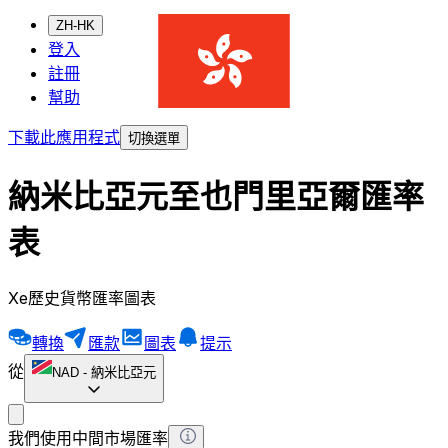
ZH-HK
登入
註冊
幫助
下載此應用程式
切換選單
納米比亞元至也門里亞爾匯率
表
Xe歷史貨幣匯率圖表
轉換
匯款
圖表
提示
從
NAD
-
納米比亞元
我們使用中間市場匯率