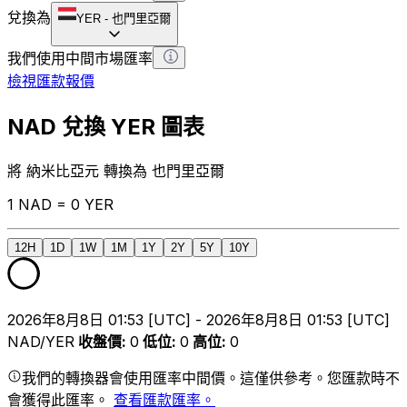
兌換為
YER
-
也門里亞爾
我們使用中間市場匯率
檢視匯款報價
NAD 兌換 YER 圖表
將 納米比亞元 轉換為 也門里亞爾
1 NAD = 0 YER
12H
1D
1W
1M
1Y
2Y
5Y
10Y
2026年8月8日 01:53 [UTC] - 2026年8月8日 01:53 [UTC]
NAD/YER
收盤價
:
0
低位
:
0
高位
:
0
我們的轉換器會使用匯率中間價。這僅供參考。您匯款時不
會獲得此匯率。
查看匯款匯率。