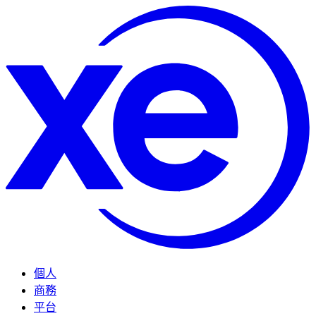
個人
商務
平台