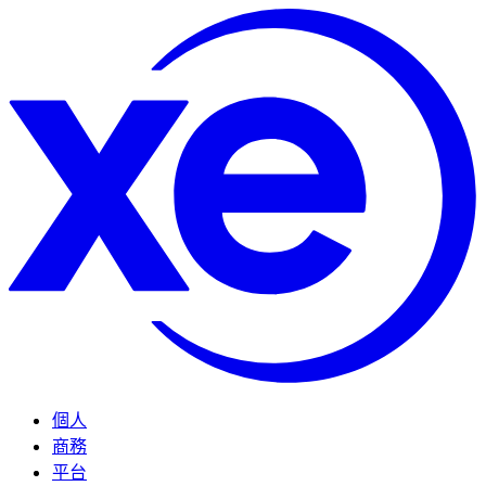
個人
商務
平台