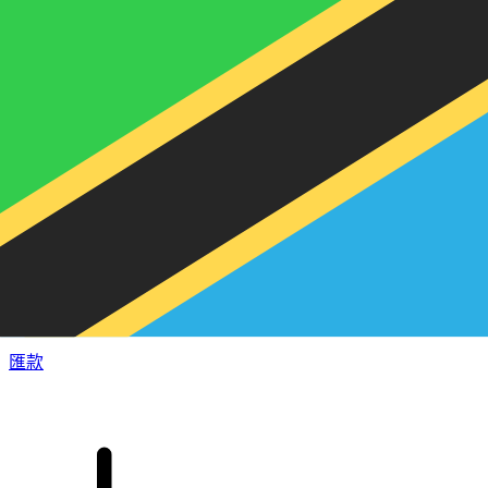
XE 國際匯款
快捷安全地上網匯款。即時追蹤和通知外加靈活的遞送和付款
選項。
匯款