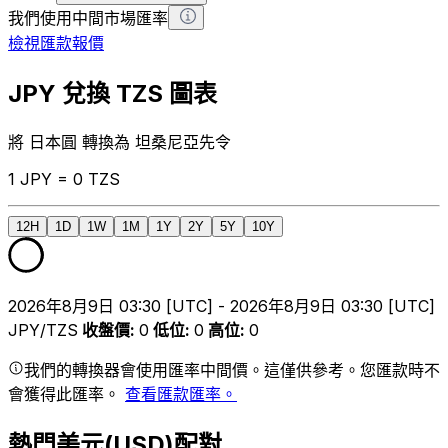
我們使用中間市場匯率
檢視匯款報價
JPY 兌換 TZS 圖表
將 日本圓 轉換為 坦桑尼亞先令
1 JPY = 0 TZS
12H
1D
1W
1M
1Y
2Y
5Y
10Y
2026年8月9日 03:30 [UTC] - 2026年8月9日 03:30 [UTC]
JPY/TZS
收盤價
:
0
低位
:
0
高位
:
0
我們的轉換器會使用匯率中間價。這僅供參考。您匯款時不
會獲得此匯率。
查看匯款匯率。
熱門美元(USD)配對