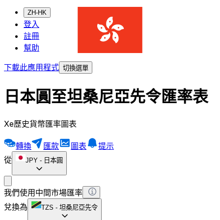
ZH-HK
登入
註冊
幫助
下載此應用程式
切換選單
日本圓至坦桑尼亞先令匯率表
Xe歷史貨幣匯率圖表
轉換
匯款
圖表
提示
從
JPY
-
日本圓
我們使用中間市場匯率
兌換為
TZS
-
坦桑尼亞先令