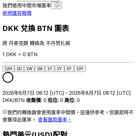
我們使用中間市場匯率
檢視匯款報價
DKK 兌換 BTN 圖表
將 丹麥克朗 轉換為 不丹努扎姆
1 DKK = 0 BTN
12H
1D
1W
1M
1Y
2Y
5Y
10Y
2026年8月7日 08:12 [UTC] - 2026年8月7日 08:12 [UTC]
DKK/BTN
收盤價
:
0
低位
:
0
高位
:
0
我們的轉換器會使用匯率中間價。這僅供參考。您匯款時不
會獲得此匯率。
查看匯款匯率。
熱門美元(USD)配對