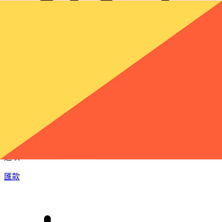
XE 國際匯款
快捷安全地上網匯款。即時追蹤和通知外加靈活的遞送和付款
選項。
匯款