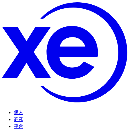
個人
商務
平台