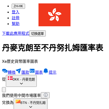
ZH-HK
登入
註冊
幫助
下載此應用程式
切換選單
丹麥克朗至不丹努扎姆匯率表
Xe歷史貨幣匯率圖表
轉換
匯款
圖表
提示
從
DKK
-
丹麥克朗
我們使用中間市場匯率
兌換為
BTN
-
不丹努扎姆