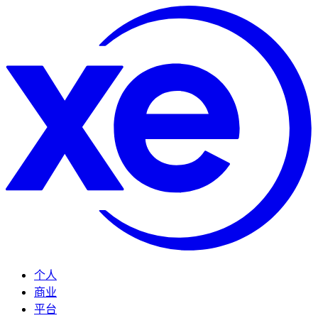
个人
商业
平台