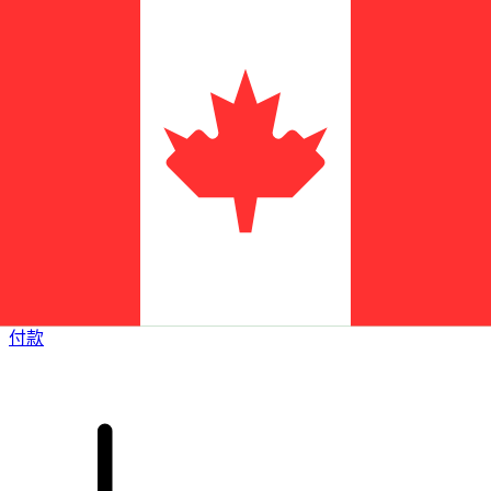
XE 国际汇款
快捷安全地在线汇款。实时跟踪和通知外加灵活的交付和付款
选项。
付款