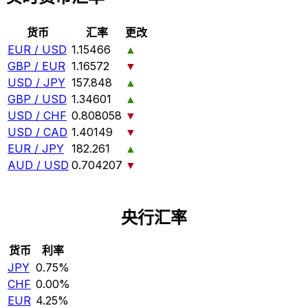
货币
汇率
更改
EUR / USD
1.15466
▲
GBP / EUR
1.16572
▼
USD / JPY
157.848
▲
GBP / USD
1.34601
▲
USD / CHF
0.808058
▼
USD / CAD
1.40149
▼
EUR / JPY
182.261
▲
AUD / USD
0.704207
▼
央行汇率
货币
利率
JPY
0.75%
CHF
0.00%
EUR
4.25%