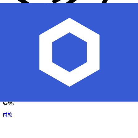
XE 国际汇款
快捷安全地在线汇款。实时跟踪和通知外加灵活的交付和付款
选项。
付款