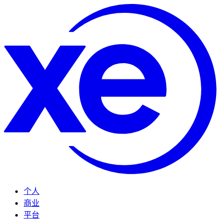
个人
商业
平台