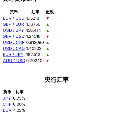
货币
汇率
更改
EUR / USD
1.15213
▼
GBP / EUR
1.16756
▲
USD / JPY
158.414
▲
GBP / USD
1.34518
▼
USD / CHF
0.812680
▲
USD / CAD
1.40202
▲
EUR / JPY
182.512
▲
AUD / USD
0.702405
▼
央行汇率
货币
利率
JPY
0.75%
CHF
0.00%
EUR
4.25%