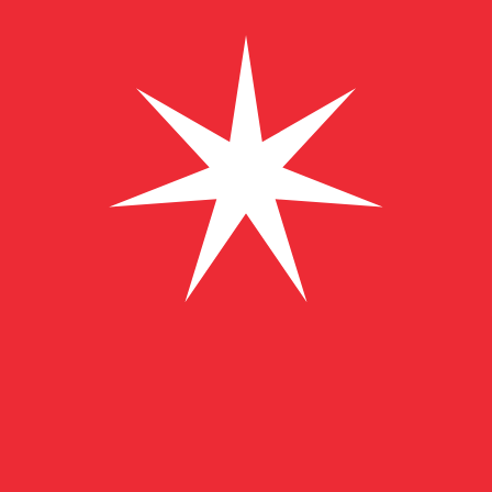
将 阿曼里亚尔 转换为 苏里南盾
1 OMR = 0 SRG
12H
1D
1W
1M
1Y
2Y
5Y
10Y
2026年8月7日 UTC 06:12 - 2026年8月7日 UTC 06:12
OMR/SRG
关闭
:
0
低
:
0
高位
:
0
我仅的仅仅器会使用中期市仅仅率。仅仅供参考。您仅款仅
热门美元(USD)配对
货币信息
OMR
-
阿曼里亚尔