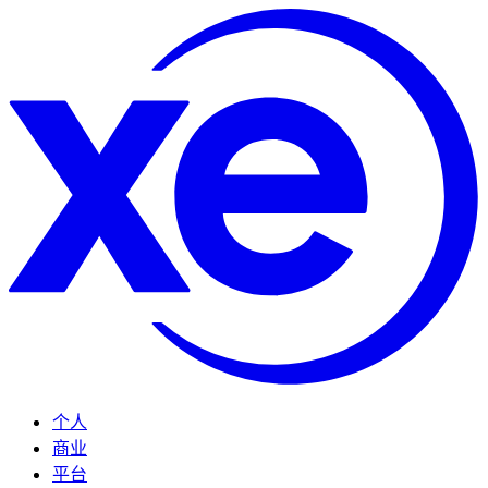
个人
商业
平台