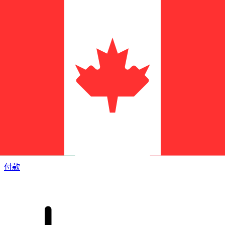
XE 国际汇款
快捷安全地在线汇款。实时跟踪和通知外加灵活的交付和付款
选项。
付款