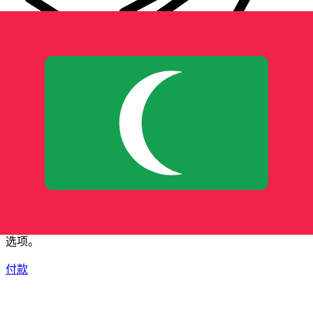
XE 国际汇款
快捷安全地在线汇款。实时跟踪和通知外加灵活的交付和付款
选项。
付款