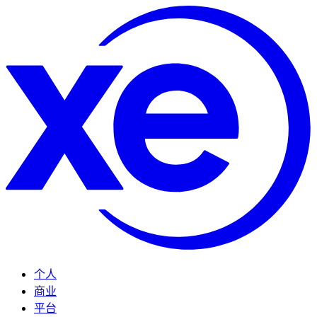
个人
商业
平台