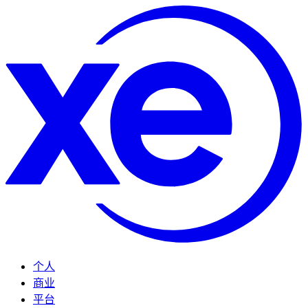
个人
商业
平台