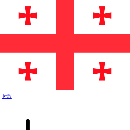
XE 国际汇款
快捷安全地在线汇款。实时跟踪和通知外加灵活的交付和付款
选项。
付款