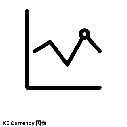
XE Currency 图表