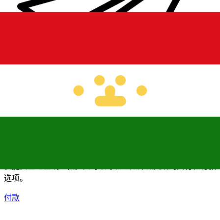
XE 国际汇款
快捷安全地在线汇款。实时跟踪和通知外加灵活的交付和付款
选项。
付款