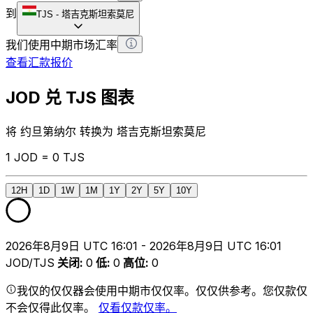
到
TJS
-
塔吉克斯坦索莫尼
我们使用中期市场汇率
查看汇款报价
JOD 兑 TJS 图表
将 约旦第纳尔 转换为 塔吉克斯坦索莫尼
1 JOD = 0 TJS
12H
1D
1W
1M
1Y
2Y
5Y
10Y
2026年8月9日 UTC 16:01 - 2026年8月9日 UTC 16:01
JOD/TJS
关闭
:
0
低
:
0
高位
:
0
我仅的仅仅器会使用中期市仅仅率。仅仅供参考。您仅款仅
不会仅得此仅率。
仅看仅款仅率。