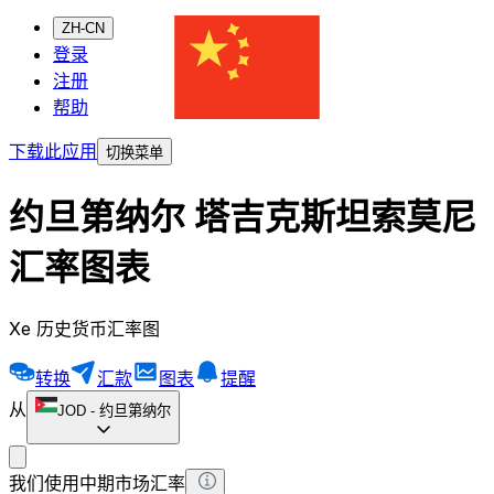
ZH-CN
登录
注册
帮助
下载此应用
切换菜单
约旦第纳尔 塔吉克斯坦索莫尼
汇率图表
Xe 历史货币汇率图
转换
汇款
图表
提醒
从
JOD
-
约旦第纳尔
我们使用中期市场汇率