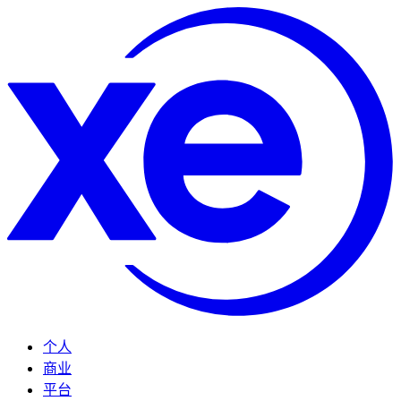
个人
商业
平台