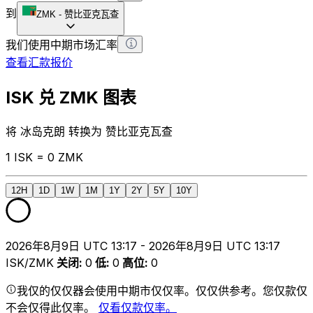
到
ZMK
-
赞比亚克瓦查
我们使用中期市场汇率
查看汇款报价
ISK 兑 ZMK 图表
将 冰岛克朗 转换为 赞比亚克瓦查
1 ISK = 0 ZMK
12H
1D
1W
1M
1Y
2Y
5Y
10Y
2026年8月9日 UTC 13:17 - 2026年8月9日 UTC 13:17
ISK/ZMK
关闭
:
0
低
:
0
高位
:
0
我仅的仅仅器会使用中期市仅仅率。仅仅供参考。您仅款仅
不会仅得此仅率。
仅看仅款仅率。