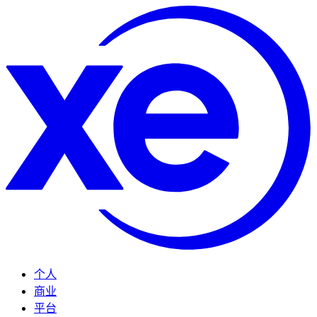
个人
商业
平台