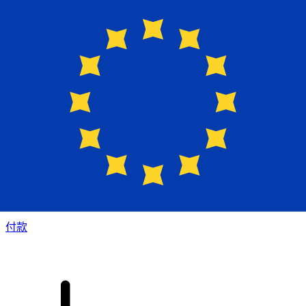
XE 国际汇款
快捷安全地在线汇款。实时跟踪和通知外加灵活的交付和付款
选项。
付款