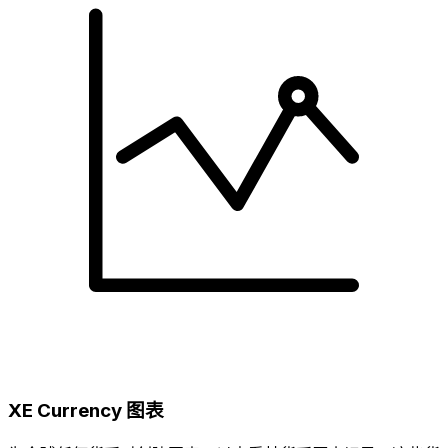
XE Currency 图表