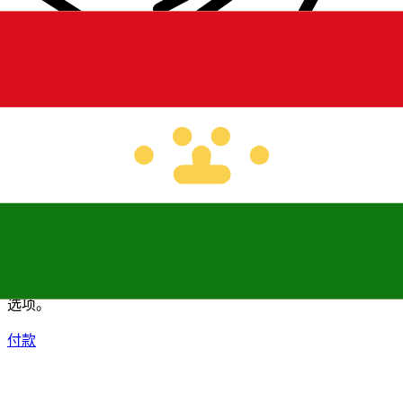
XE 国际汇款
快捷安全地在线汇款。实时跟踪和通知外加灵活的交付和付款
选项。
付款