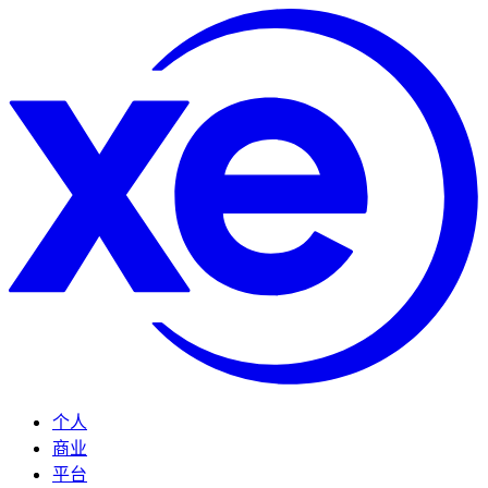
个人
商业
平台