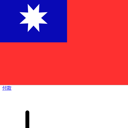
XE 国际汇款
快捷安全地在线汇款。实时跟踪和通知外加灵活的交付和付款
选项。
付款