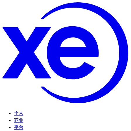
个人
商业
平台