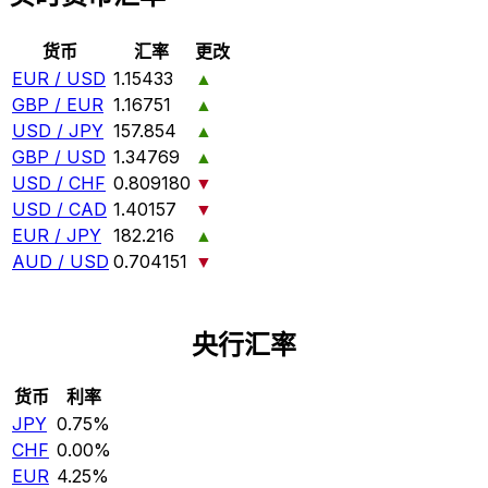
货币
汇率
更改
EUR / USD
1.15433
▲
GBP / EUR
1.16751
▲
USD / JPY
157.854
▲
GBP / USD
1.34769
▲
USD / CHF
0.809180
▼
USD / CAD
1.40157
▼
EUR / JPY
182.216
▲
AUD / USD
0.704151
▼
央行汇率
货币
利率
JPY
0.75%
CHF
0.00%
EUR
4.25%