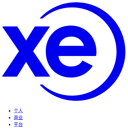
个人
商业
平台