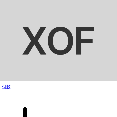
XE 国际汇款
快捷安全地在线汇款。实时跟踪和通知外加灵活的交付和付款
选项。
付款