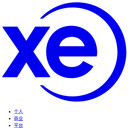
个人
商业
平台