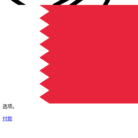
XE 国际汇款
快捷安全地在线汇款。实时跟踪和通知外加灵活的交付和付款
选项。
付款