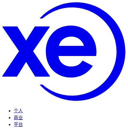
个人
商业
平台