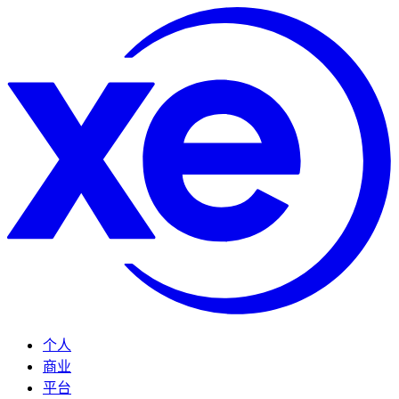
个人
商业
平台