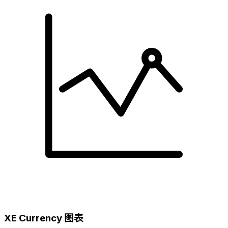
XE Currency 图表