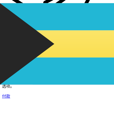
XE 国际汇款
快捷安全地在线汇款。实时跟踪和通知外加灵活的交付和付款
选项。
付款