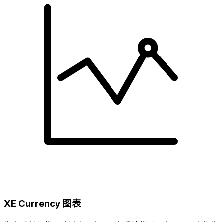
XE Currency 图表