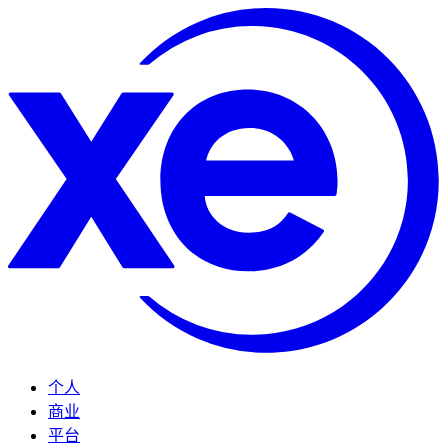
个人
商业
平台