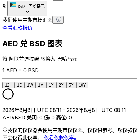
到
BSD
-
巴哈马元
我们使用中期市场汇率
查看汇款报价
AED 兑 BSD 图表
将 阿联酋迪拉姆 转换为 巴哈马元
1 AED = 0 BSD
12H
1D
1W
1M
1Y
2Y
5Y
10Y
2026年8月8日 UTC 08:11 - 2026年8月8日 UTC 08:11
AED/BSD
关闭
:
0
低
:
0
高位
:
0
我仅的仅仅器会使用中期市仅仅率。仅仅供参考。您仅款仅
不会仅得此仅率。
仅看仅款仅率。