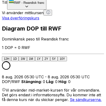
Till
RWF
-
Rwandisk franc
Vi använder mittkursen
Visa överföringskurs
Diagram DOP till RWF
Dominikansk peso till Rwandisk franc
1 DOP = 0 RWF
12H
1D
1W
1M
1Y
2Y
5Y
10Y
8 aug. 2026 05:30 UTC - 8 aug. 2026 05:30 UTC
DOP/RWF
Stängning
:
0
Låg
:
0
Hög
:
0
Vi använder mid-market-kursen för vår omvandlare.
Det görs endast i informationssyfte. Du kommer inte att
få denna kurs när du skickar pengar.
Se sändkurserna.