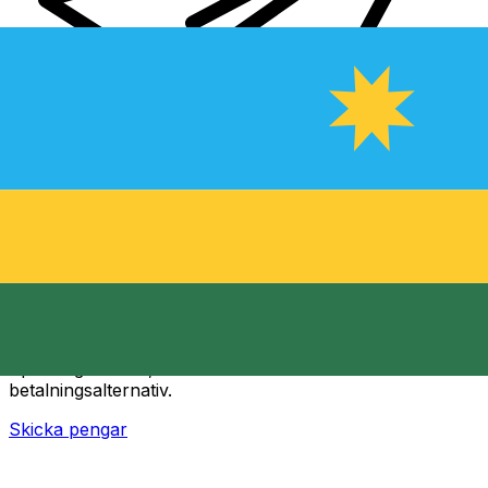
XE Internationella valutaöverföringar
Skicka pengar online snabbt, säkert och enkelt.
Spårning i realtid, notiser och flexibla leverans- och
betalningsalternativ.
Skicka pengar