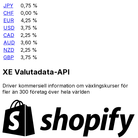
JPY
0,75 %
CHF
0,00 %
EUR
4,25 %
USD
3,75 %
CAD
2,25 %
AUD
3,60 %
NZD
2,25 %
GBP
3,75 %
XE Valutadata-API
Driver kommersiell information om växlingskurser för
fler än 300 företag över hela världen