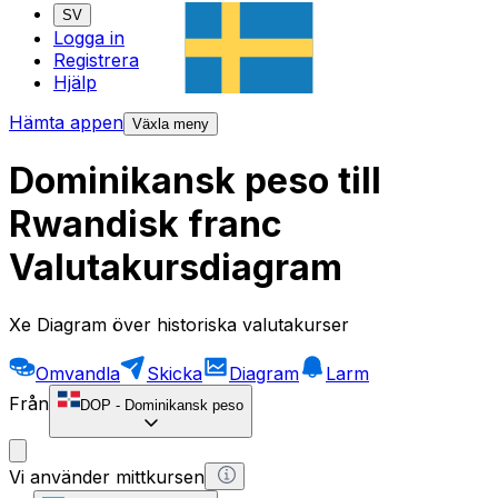
SV
Logga in
Registrera
Hjälp
Hämta appen
Växla meny
Dominikansk peso till
Rwandisk franc
Valutakursdiagram
Xe Diagram över historiska valutakurser
Omvandla
Skicka
Diagram
Larm
Från
DOP
-
Dominikansk peso
Vi använder mittkursen