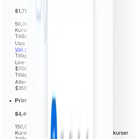
$1,799
per år
50,000
Begäran/mån.
Kursfrekvens
Timvisa och dagliga kurser
Tillåtna enheter
Upp till 5
Välj nu
Tillägg
Live-kurser (per minut)
$700
/ år
Tillägg
Alternativ källkurs
$350
/ år
Prime
$4,499
per år
150,000
Begäran/mån.
Kursfrekvens
15 min., timvisa och dagliga kurser