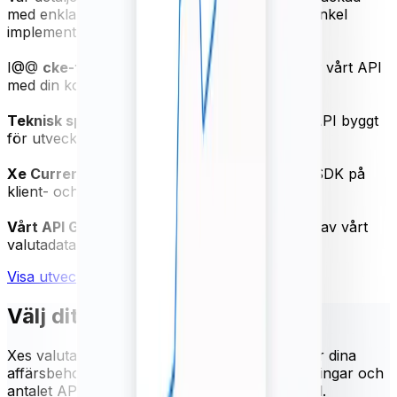
med enkla instruktioner och kodexempel för enkel
implementering.
I@@
cke-teknisk snabbstartsguide
- Testkör vårt API
med din kostnadsfria provperiod
Teknisk specifikation PDF
- Kraftfullt JSON API byggt
för utvecklare
Xe Currency Data Swagger - Få
åtkomst till SDK på
klient- och serversidan
Vårt API GitHub Repository
- Få ut det mesta av vårt
valutadata API
Visa utvecklardokumentation
Välj ditt språk
Xes valutadata API ger pålitliga växelkurser för dina
affärsbehov. Välj frekvensen för kursuppdateringar och
antalet API-hastighetsförfrågningar per månad.