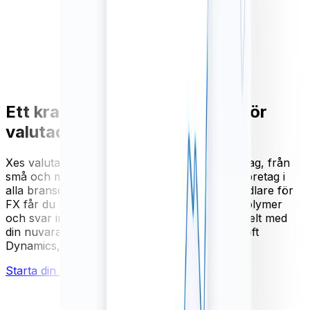
Ett kraftfullt och skalbart API för
valutadata
Xes valutadata API används av tusentals företag, från
små och medelstora företag till Fortune 500-företag i
alla branscher. Med vårt API för valutaomvandlare för
FX får du garanterad tillgänglighet, skalbara volymer
och svar inom millisekunder. Integrera det enkelt med
din nuvarande programvara, inklusive Microsoft
Dynamics, Oracle, Sage, SAP och mer.
Starta din kostnadsfria provperiod