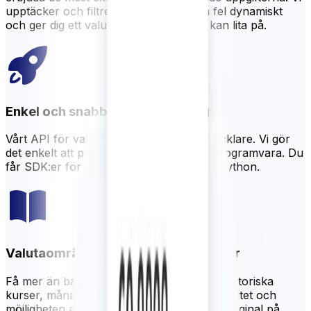
upptäcker och filtrerar bort eventuella fel dynamiskt
och ger dig ett valuta-API och data du kan lita på.
Enkel och snabb implementering
Vårt API för valutadata är byggt för utvecklare. Vi gör
det enkelt att plugga in till din befintliga programvara. Du
får SDK:er för Java, NodeJS, PHP och Python.
Valutaomräkningsverktyg och kurser
Få mer än bara live-data. XECD erbjuder historiska
kurser, månatliga medelvärden, valutavolatilitet och
möjligheten att lägga till anpassningsbar marginal på