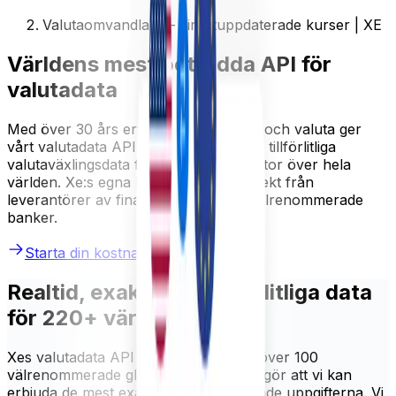
Valutaomvandlare – direktuppdaterade kurser | XE
Världens mest betrodda API för
valutadata
Med över 30 års erfarenhet av valuta och valuta ger
vårt valutadata API realtid, exakta och tillförlitliga
valutaväxlingsdata för hundratals valutor över hela
världen. Xe:s egna kurser kommer direkt från
leverantörer av finansiella data och välrenommerade
banker.
Starta din kostnadsfria provperiod
Realtid, exakta och tillförlitliga data
för 220+ världsvalutor
Xes valutadata API är integrerat med över 100
välrenommerade globala källor. Detta gör att vi kan
erbjuda de mest exakta och uppdaterade uppgifterna. Vi