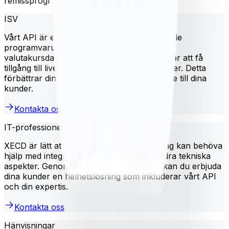
remissprogrammöjligheter.
ISV
Vårt API är en utmärkt lösning för oberoende
programvaruleverantörer som vill integrera
valutakursdata i produkter. Använd XECD för att få
tillgång till live-priser, historiska data, och mer. Detta
förbättrar dina produkter och ger mer värde till dina
kunder.
Kontakta oss
IT-professionella tjänster
XECD är lätt att använda, men vissa företag kan behöva
hjälp med integration, anpassning och andra tekniska
aspekter. Genom att samarbeta med oss kan du erbjuda
dina kunder en helhetslösning som inkluderar vårt API
och din expertis.
Kontakta oss
Hänvisningar