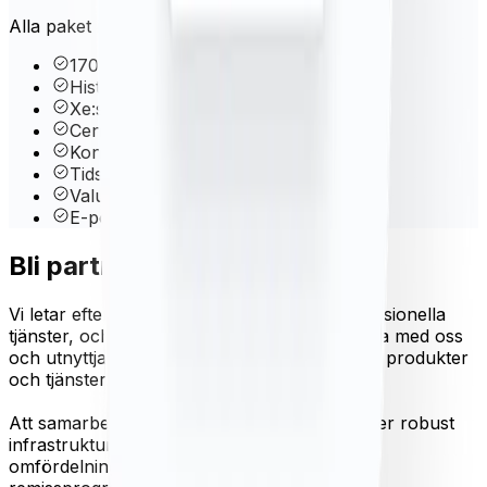
Alla paket innehåller dessa kärnfunktioner
170+ valutor och ädelmetaller
Historiska data sedan 1998
Xe:s proprietära Rate Blender
Centralbankskurser
Kontohanteringspanel
Tidsramsförfrågningar
Valutavolatilitet
E-post och telefonsupport
Bli partner med oss
Vi letar efter mjukvaruleverantörer, IT-professionella
tjänster, och remisspartners för att samarbeta med oss
och utnyttja vårt API för att skapa innovativa produkter
och tjänster.
Att samarbeta med Xe Currency Data erbjuder robust
infrastruktur, väldokumenterat API,
omfördelningsmöjligheter, co-branding och