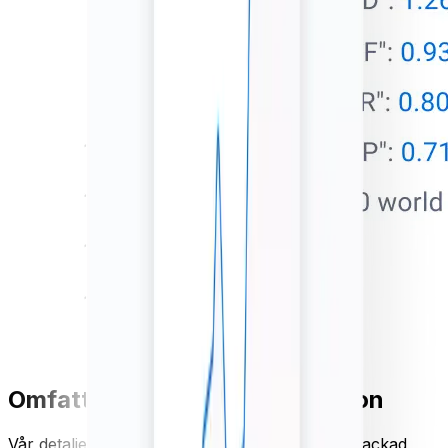
Omfattande API-dokumentation
Vår detaljerade valuta-API-dokumentation är packad