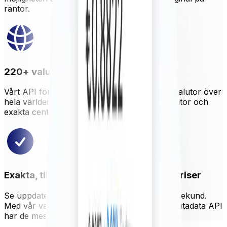
räntor.
220+ valutor, metaller och kryptor
Vårt API för valutadata erbjuder hundratals valutor över
hela världen, ädelmetaller, utvalda kryptovalutor och
exakta centralbankränser.
Exakta, tillförlitliga och uppdaterade priser
Se uppdaterade priser så ofta som var 60: e sekund.
Med vår valutablandare ser Xe till att vårt valutadata API
har de mest exakta globala kurserna.