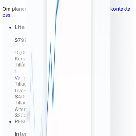
Om planerna nedan inte uppfyller dina behov,
kontakta
oss
.
Lite
$799
per år
10,000
Begäran/mån.
Kursfrekvens
Dagliga kurser
Tillåtna enheter
1
Välj nu
Tillägg
Live-kurser (per minut)
$400
/ år
Tillägg
Alternativ källkurs
$200
/ år
REKOMMENDERAT
Intermediate