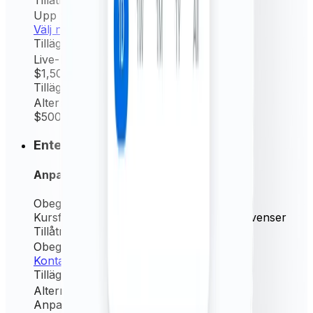
Tillåtna enheter
Upp till 10
Välj nu
Tillägg
Live-kurser (per minut)
$1,500
/ år
Tillägg
Alternativ källkurs
$500
/ år
Enterprise
Anpassad
Obegränsat
Begäran/mån.
Kursfrekvens
Live (per minut) + alla frekvenser
Tillåtna enheter
Obegränsat
Kontakta oss
Tillägg
Alternativ källkurs
Anpassad
/ år