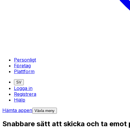
Personligt
Företag
Plattform
SV
Logga in
Registrera
Hjälp
Hämta appen
Växla meny
Snabbare sätt att skicka och ta emot