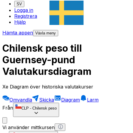
SV
Logga in
Registrera
Hjälp
Hämta appen
Växla meny
Chilensk peso till
Guernsey-pund
Valutakursdiagram
Xe Diagram över historiska valutakurser
Omvandla
Skicka
Diagram
Larm
Från
CLP
-
Chilensk peso
Vi använder mittkursen