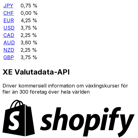
JPY
0,75 %
CHF
0,00 %
EUR
4,25 %
USD
3,75 %
CAD
2,25 %
AUD
3,60 %
NZD
2,25 %
GBP
3,75 %
XE Valutadata-API
Driver kommersiell information om växlingskurser för
fler än 300 företag över hela världen