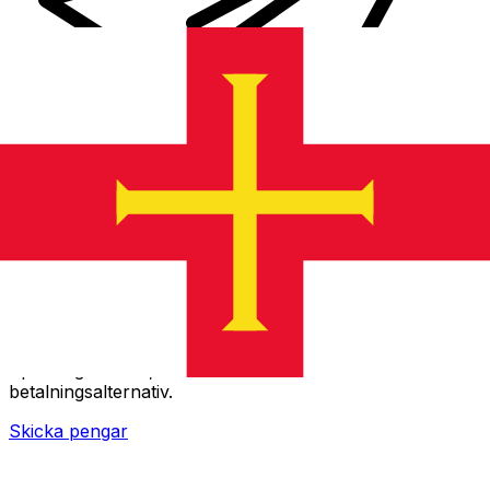
XE Internationella valutaöverföringar
Skicka pengar online snabbt, säkert och enkelt.
Spårning i realtid, notiser och flexibla leverans- och
betalningsalternativ.
Skicka pengar