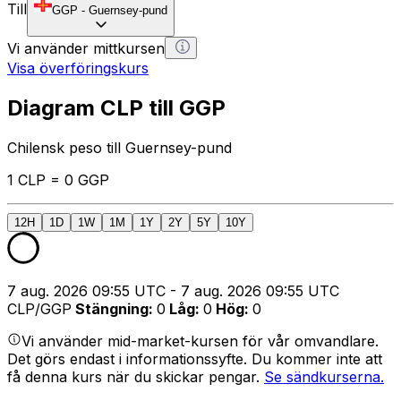
Till
GGP
-
Guernsey-pund
Vi använder mittkursen
Visa överföringskurs
Diagram CLP till GGP
Chilensk peso till Guernsey-pund
1 CLP = 0 GGP
12H
1D
1W
1M
1Y
2Y
5Y
10Y
7 aug. 2026 09:55 UTC - 7 aug. 2026 09:55 UTC
CLP/GGP
Stängning
:
0
Låg
:
0
Hög
:
0
Vi använder mid-market-kursen för vår omvandlare.
Det görs endast i informationssyfte. Du kommer inte att
få denna kurs när du skickar pengar.
Se sändkurserna.