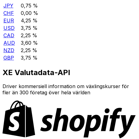
JPY
0,75 %
CHF
0,00 %
EUR
4,25 %
USD
3,75 %
CAD
2,25 %
AUD
3,60 %
NZD
2,25 %
GBP
3,75 %
XE Valutadata-API
Driver kommersiell information om växlingskurser för
fler än 300 företag över hela världen