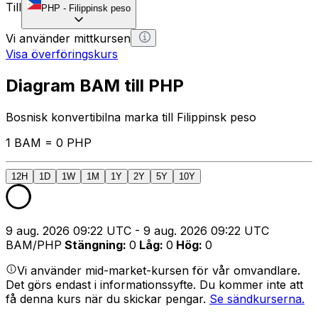
Till
PHP
-
Filippinsk peso
Vi använder mittkursen
Visa överföringskurs
Diagram BAM till PHP
Bosnisk konvertibilna marka till Filippinsk peso
1 BAM = 0 PHP
12H
1D
1W
1M
1Y
2Y
5Y
10Y
9 aug. 2026 09:22 UTC - 9 aug. 2026 09:22 UTC
BAM/PHP
Stängning
:
0
Låg
:
0
Hög
:
0
Vi använder mid-market-kursen för vår omvandlare.
Det görs endast i informationssyfte. Du kommer inte att
få denna kurs när du skickar pengar.
Se sändkurserna.