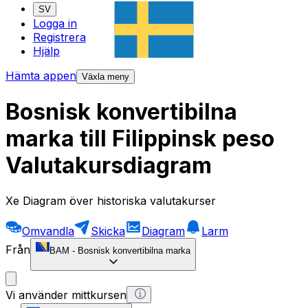
SV
Logga in
Registrera
Hjälp
Hämta appen
Växla meny
Bosnisk konvertibilna
marka till Filippinsk peso
Valutakursdiagram
Xe Diagram över historiska valutakurser
Omvandla
Skicka
Diagram
Larm
Från
BAM
-
Bosnisk konvertibilna marka
Vi använder mittkursen