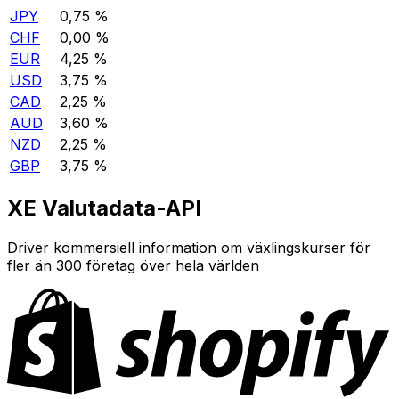
JPY
0,75 %
CHF
0,00 %
EUR
4,25 %
USD
3,75 %
CAD
2,25 %
AUD
3,60 %
NZD
2,25 %
GBP
3,75 %
XE Valutadata-API
Driver kommersiell information om växlingskurser för
fler än 300 företag över hela världen