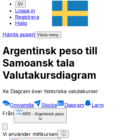
SV
Logga in
Registrera
Hjälp
Hämta appen
Växla meny
Argentinsk peso till
Samoansk tala
Valutakursdiagram
Xe Diagram över historiska valutakurser
Omvandla
Skicka
Diagram
Larm
Från
ARS
-
Argentinsk peso
Vi använder mittkursen