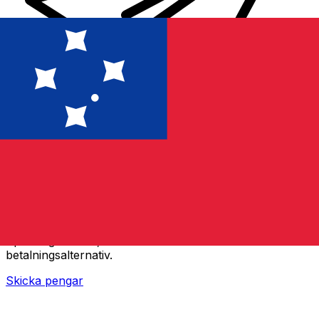
XE Internationella valutaöverföringar
Skicka pengar online snabbt, säkert och enkelt.
Spårning i realtid, notiser och flexibla leverans- och
betalningsalternativ.
Skicka pengar