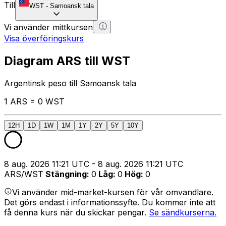
Till
WST
-
Samoansk tala
Vi använder mittkursen
Visa överföringskurs
Diagram ARS till WST
Argentinsk peso till Samoansk tala
1 ARS = 0 WST
12H
1D
1W
1M
1Y
2Y
5Y
10Y
8 aug. 2026 11:21 UTC - 8 aug. 2026 11:21 UTC
ARS/WST
Stängning
:
0
Låg
:
0
Hög
:
0
Vi använder mid-market-kursen för vår omvandlare.
Det görs endast i informationssyfte. Du kommer inte att
få denna kurs när du skickar pengar.
Se sändkurserna.