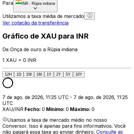
Para
INR
-
Rúpia indiana
Utilizamos a taxa média de mercado
Ver cotação da transferência
Gráfico de XAU para INR
De Onça de ouro a Rúpia indiana
1 XAU = 0 INR
12H
1D
1W
1M
1Y
2Y
5Y
10Y
7 de ago. de 2026, 11:25 UTC - 7 de ago. de 2026, 11:25
UTC
XAU/INR
Fecho
:
0
Mínimo
:
0
Máximo
:
0
Usamos a taxa de mercado médio no nosso
Conversor. Isso é apenas para fins informativos. Você
não pagará essa taxa ao enviar dinheiro.
Consulte as