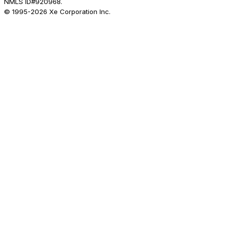
NMLS ID#920968.
© 1995-
2026
Xe Corporation Inc.