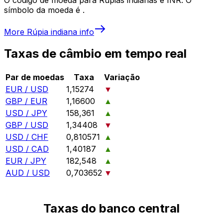
símbolo da moeda é ₹.
More
Rúpia indiana
info
Taxas de câmbio em tempo real
Par de moedas
Taxa
Variação
EUR / USD
1,15274
▼
GBP / EUR
1,16600
▲
USD / JPY
158,361
▲
GBP / USD
1,34408
▼
USD / CHF
0,810571
▲
USD / CAD
1,40187
▲
EUR / JPY
182,548
▲
AUD / USD
0,703652
▼
Taxas do banco central