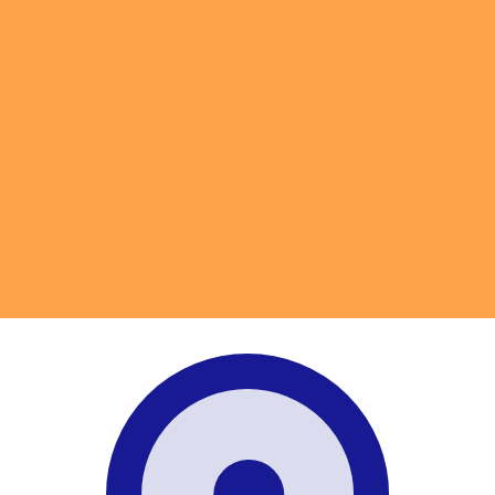
 UTC
so é apenas para fins informativos. Você não pagará essa
icano (USD)
 mais procurada para Manat Turcomeno é de TMM para US
is procurada para Rúpia indiana é de INR para USD. O có