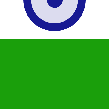
T
Moeda
Taxa de Juro
JPY
0,75%
CHF
0,00%
EUR
4,25%
USD
3,75%
CAD
2,25%
AUD
3,60%
NZD
2,25%
GBP
3,75%
 mundo