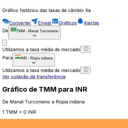
Gráfico histórico das taxas de câmbio Xe
Converter
Enviar
Gráficos
Alertas
De
TMM
-
Manat Turcomeno
Utilizamos a taxa média de mercado
Para
INR
-
Rúpia indiana
Utilizamos a taxa média de mercado
Ver cotação da transferência
Gráfico de TMM para INR
De Manat Turcomeno a Rúpia indiana
1 TMM = 0 INR
12H
1D
1W
1M
1Y
2Y
5Y
10Y