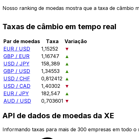
Nosso ranking de moedas mostra que a taxa de câmbio 
Taxas de câmbio em tempo real
Par de moedas
Taxa
Variação
EUR / USD
1,15252
▼
GBP / EUR
1,16747
▲
USD / JPY
158,389
▲
GBP / USD
1,34553
▲
USD / CHF
0,812412
▲
USD / CAD
1,40302
▼
EUR / JPY
182,547
▲
AUD / USD
0,703601
▼
API de dados de moedas da XE
Informando taxas para mais de 300 empresas em todo o