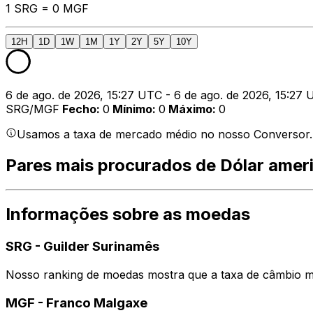
1 SRG = 0 MGF
12H
1D
1W
1M
1Y
2Y
5Y
10Y
6 de ago. de 2026, 15:27 UTC - 6 de ago. de 2026, 15:27
SRG/MGF
Fecho
:
0
Mínimo
:
0
Máximo
:
0
Usamos a taxa de mercado médio no nosso Conversor. Is
Pares mais procurados de Dólar amer
Informações sobre as moedas
SRG
-
Guilder Surinamês
Nosso ranking de moedas mostra que a taxa de câmbio m
MGF
-
Franco Malgaxe