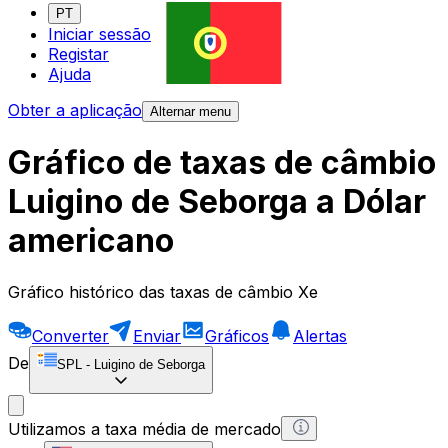
PT
Iniciar sessão
Registar
Ajuda
Obter a aplicação
Alternar menu
Gráfico de taxas de câmbio
Luigino de Seborga a Dólar
americano
Gráfico histórico das taxas de câmbio Xe
Converter
Enviar
Gráficos
Alertas
De
SPL
-
Luigino de Seborga
Utilizamos a taxa média de mercado