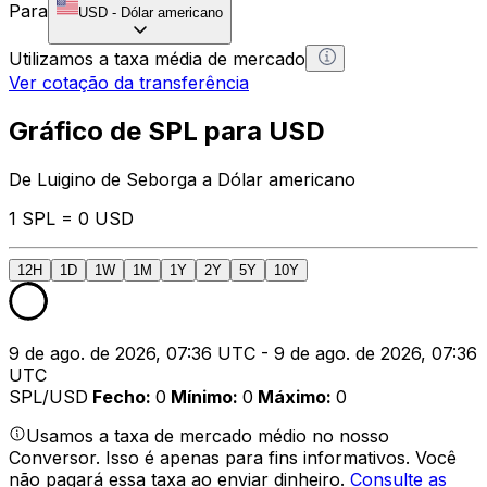
Para
USD
-
Dólar americano
Utilizamos a taxa média de mercado
Ver cotação da transferência
Gráfico de SPL para USD
De Luigino de Seborga a Dólar americano
1 SPL = 0 USD
12H
1D
1W
1M
1Y
2Y
5Y
10Y
9 de ago. de 2026, 07:36 UTC - 9 de ago. de 2026, 07:36
UTC
SPL/USD
Fecho
:
0
Mínimo
:
0
Máximo
:
0
Usamos a taxa de mercado médio no nosso
Conversor. Isso é apenas para fins informativos. Você
não pagará essa taxa ao enviar dinheiro.
Consulte as