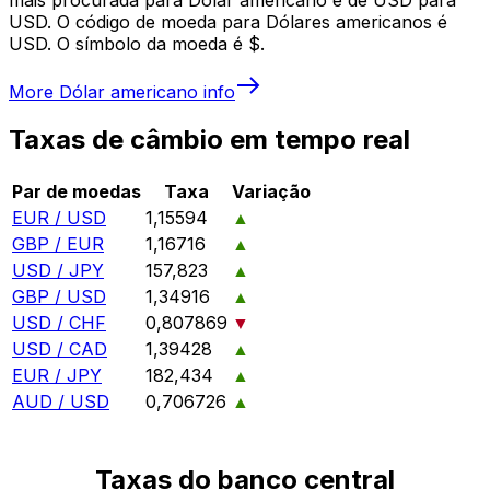
USD. O código de moeda para Dólares americanos é
USD. O símbolo da moeda é $.
More
Dólar americano
info
Taxas de câmbio em tempo real
Par de moedas
Taxa
Variação
EUR / USD
1,15594
▲
GBP / EUR
1,16716
▲
USD / JPY
157,823
▲
GBP / USD
1,34916
▲
USD / CHF
0,807869
▼
USD / CAD
1,39428
▲
EUR / JPY
182,434
▲
AUD / USD
0,706726
▲
Taxas do banco central