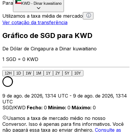
Para
KWD
-
Dinar kuwaitiano
Utilizamos a taxa média de mercado
Ver cotação da transferência
Gráfico de SGD para KWD
De Dólar de Cingapura a Dinar kuwaitiano
1 SGD = 0 KWD
12H
1D
1W
1M
1Y
2Y
5Y
10Y
9 de ago. de 2026, 13:14 UTC - 9 de ago. de 2026, 13:14
UTC
SGD/KWD
Fecho
:
0
Mínimo
:
0
Máximo
:
0
Usamos a taxa de mercado médio no nosso
Conversor. Isso é apenas para fins informativos. Você
não pagará essa taxa ao enviar dinheiro.
Consulte as