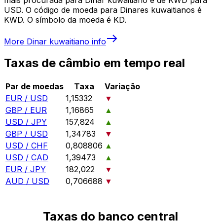
USD. O código de moeda para Dinares kuwaitianos é
KWD. O símbolo da moeda é KD.
More
Dinar kuwaitiano
info
Taxas de câmbio em tempo real
Par de moedas
Taxa
Variação
EUR / USD
1,15332
▼
GBP / EUR
1,16865
▲
USD / JPY
157,824
▲
GBP / USD
1,34783
▼
USD / CHF
0,808806
▲
USD / CAD
1,39473
▲
EUR / JPY
182,022
▼
AUD / USD
0,706688
▼
Taxas do banco central