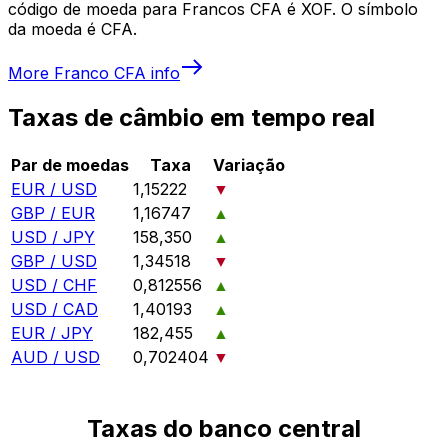
código de moeda para Francos CFA é XOF. O símbolo
da moeda é CFA.
More
Franco CFA
info
Taxas de câmbio em tempo real
Par de moedas
Taxa
Variação
EUR / USD
1,15222
▼
GBP / EUR
1,16747
▲
USD / JPY
158,350
▲
GBP / USD
1,34518
▼
USD / CHF
0,812556
▲
USD / CAD
1,40193
▲
EUR / JPY
182,455
▲
AUD / USD
0,702404
▼
Taxas do banco central