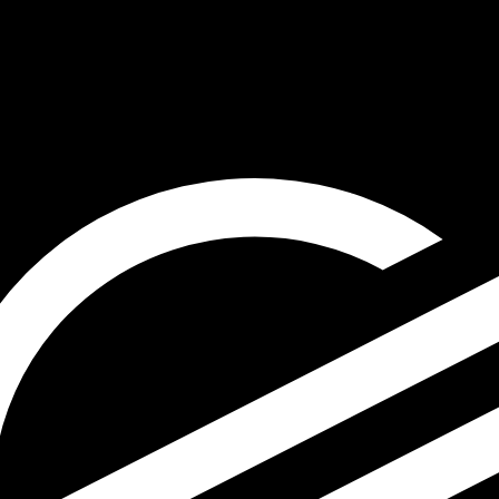
4 UTC
so é apenas para fins informativos. Você não pagará essa
icano (USD)
ais procurada para Rúpia paquistanesa é de PKR para USD