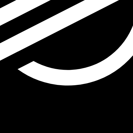
ais procurada para Stellar Lumen é de XLM para USD. O 
T
Moeda
Taxa de Juro
JPY
0,75%
CHF
0,00%
EUR
4,25%
USD
3,75%
CAD
2,25%
AUD
3,60%
NZD
2,25%
GBP
3,75%
 mundo