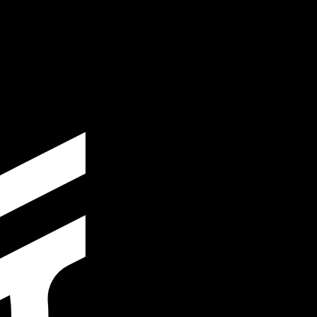
 taxa ao enviar dinheiro.
Consulte as taxas de envio.
. O código de moeda para Rúpias paquistanesas é PKR.