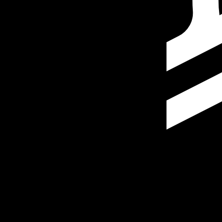
Nosso ranking de moedas mostra que a taxa de câmbio m
More
Stellar Lumen
info
Taxas de câmbio em tempo real
Par de moedas
Taxa
Variação
EUR / USD
1,15594
▲
GBP / EUR
1,16535
▼
USD / JPY
157,684
▼
GBP / USD
1,34707
▲
USD / CHF
0,806351
▼
USD / CAD
1,40061
▼
EUR / JPY
182,273
▲
AUD / USD
0,705906
▲
API de dados de moedas da XE
Informando taxas para mais de 300 empresas em todo o