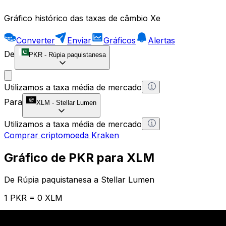
Gráfico histórico das taxas de câmbio Xe
Converter
Enviar
Gráficos
Alertas
De
PKR
-
Rúpia paquistanesa
Utilizamos a taxa média de mercado
Para
XLM
-
Stellar Lumen
Utilizamos a taxa média de mercado
Comprar criptomoeda Kraken
Gráfico de PKR para XLM
De Rúpia paquistanesa a Stellar Lumen
1 PKR = 0 XLM
12H
1D
1W
1M
1Y
2Y
5Y
10Y