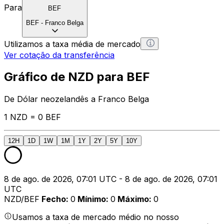
Para
BEF
BEF
-
Franco Belga
Utilizamos a taxa média de mercado
Ver cotação da transferência
Gráfico de NZD para BEF
De Dólar neozelandês a Franco Belga
1 NZD = 0 BEF
12H
1D
1W
1M
1Y
2Y
5Y
10Y
8 de ago. de 2026, 07:01 UTC - 8 de ago. de 2026, 07:01
UTC
NZD/BEF
Fecho
:
0
Mínimo
:
0
Máximo
:
0
Usamos a taxa de mercado médio no nosso