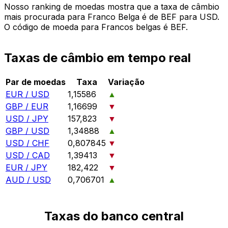
Nosso ranking de moedas mostra que a taxa de câmbio
mais procurada para Franco Belga é de BEF para USD.
O código de moeda para Francos belgas é BEF.
Taxas de câmbio em tempo real
Par de moedas
Taxa
Variação
EUR / USD
1,15586
▲
GBP / EUR
1,16699
▼
USD / JPY
157,823
▼
GBP / USD
1,34888
▲
USD / CHF
0,807845
▼
USD / CAD
1,39413
▼
EUR / JPY
182,422
▼
AUD / USD
0,706701
▲
Taxas do banco central