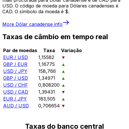
USD. O código de moeda para Dólares canadenses é
CAD. O símbolo da moeda é $.
More
Dólar canadense
info
Taxas de câmbio em tempo real
Par de moedas
Taxa
Variação
EUR / USD
1,15582
▼
GBP / EUR
1,16775
▲
USD / JPY
158,766
▲
GBP / USD
1,34971
▲
USD / CHF
0,808200
▲
USD / CAD
1,39431
▼
EUR / JPY
183,505
▲
AUD / USD
0,706654
▼
Taxas do banco central