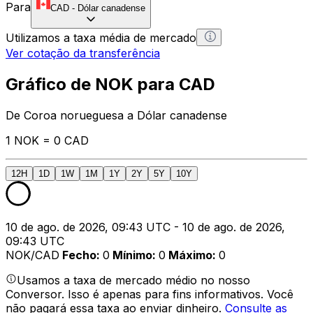
Para
CAD
-
Dólar canadense
Utilizamos a taxa média de mercado
Ver cotação da transferência
Gráfico de NOK para CAD
De Coroa norueguesa a Dólar canadense
1 NOK = 0 CAD
12H
1D
1W
1M
1Y
2Y
5Y
10Y
10 de ago. de 2026, 09:43 UTC - 10 de ago. de 2026,
09:43 UTC
NOK/CAD
Fecho
:
0
Mínimo
:
0
Máximo
:
0
Usamos a taxa de mercado médio no nosso
Conversor. Isso é apenas para fins informativos. Você
não pagará essa taxa ao enviar dinheiro.
Consulte as