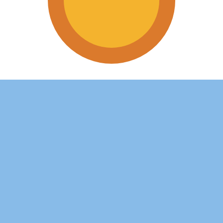
ais procurada para Peso argentino é de ARS para USD. O
T
Moeda
Taxa de Juro
JPY
0,75%
CHF
0,00%
EUR
4,25%
USD
3,75%
CAD
2,25%
AUD
3,60%
NZD
2,25%
GBP
3,75%