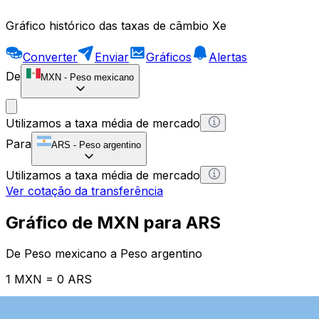
Gráfico histórico das taxas de câmbio Xe
Converter
Enviar
Gráficos
Alertas
De
MXN
-
Peso mexicano
Utilizamos a taxa média de mercado
Para
ARS
-
Peso argentino
Utilizamos a taxa média de mercado
Ver cotação da transferência
Gráfico de MXN para ARS
De Peso mexicano a Peso argentino
1 MXN = 0 ARS
12H
1D
1W
1M
1Y
2Y
5Y
10Y