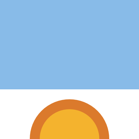
 UTC
so é apenas para fins informativos. Você não pagará essa
icano (USD)
mais procurada para Peso mexicano é de MXN para USD. 