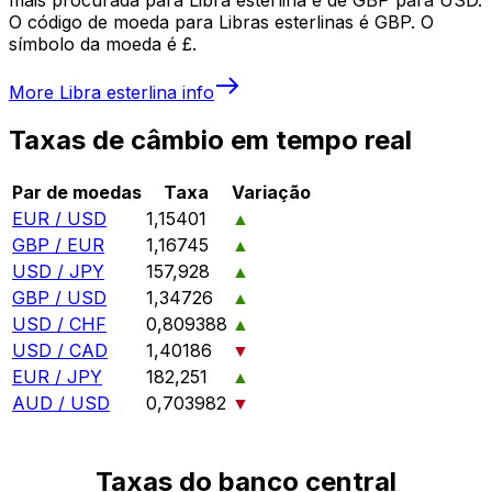
O código de moeda para Libras esterlinas é GBP. O
símbolo da moeda é £.
More
Libra esterlina
info
Taxas de câmbio em tempo real
Par de moedas
Taxa
Variação
EUR / USD
1,15401
▲
GBP / EUR
1,16745
▲
USD / JPY
157,928
▲
GBP / USD
1,34726
▲
USD / CHF
0,809388
▲
USD / CAD
1,40186
▼
EUR / JPY
182,251
▲
AUD / USD
0,703982
▼
Taxas do banco central