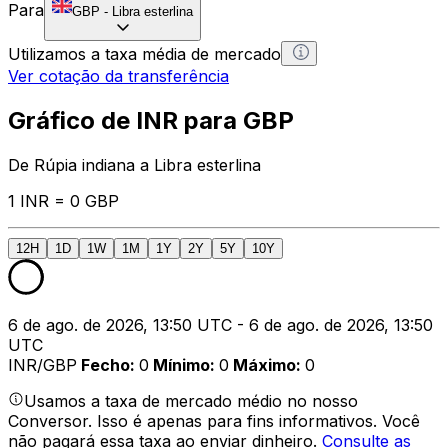
Para
GBP
-
Libra esterlina
Utilizamos a taxa média de mercado
Ver cotação da transferência
Gráfico de INR para GBP
De Rúpia indiana a Libra esterlina
1 INR = 0 GBP
12H
1D
1W
1M
1Y
2Y
5Y
10Y
6 de ago. de 2026, 13:50 UTC - 6 de ago. de 2026, 13:50
UTC
INR/GBP
Fecho
:
0
Mínimo
:
0
Máximo
:
0
Usamos a taxa de mercado médio no nosso
Conversor. Isso é apenas para fins informativos. Você
não pagará essa taxa ao enviar dinheiro.
Consulte as