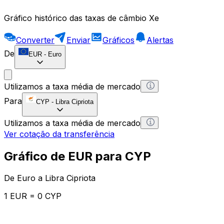
Gráfico histórico das taxas de câmbio Xe
Converter
Enviar
Gráficos
Alertas
De
EUR
-
Euro
Utilizamos a taxa média de mercado
Para
CYP
-
Libra Cipriota
Utilizamos a taxa média de mercado
Ver cotação da transferência
Gráfico de EUR para CYP
De Euro a Libra Cipriota
1 EUR = 0 CYP
12H
1D
1W
1M
1Y
2Y
5Y
10Y