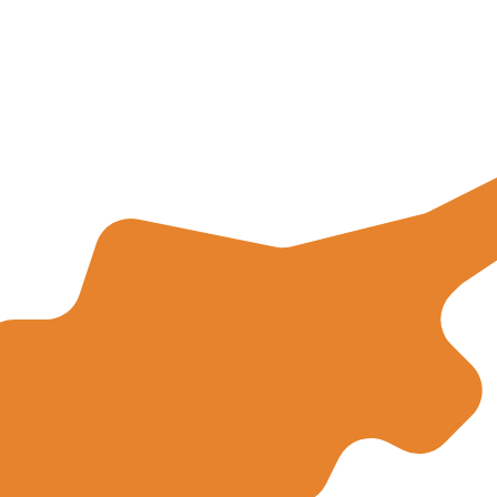
0 UTC
so é apenas para fins informativos. Você não pagará essa
icano (USD)
ais procurada para Euro é de EUR para USD. O código de