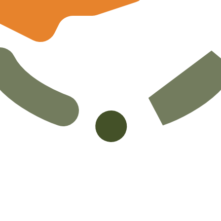
is procurada para Libra Cipriota é de CYP para USD. O có
T
Moeda
Taxa de Juro
JPY
0,75%
CHF
0,00%
EUR
4,25%
USD
3,75%
CAD
2,25%
AUD
3,60%
NZD
2,25%
GBP
3,75%
 mundo