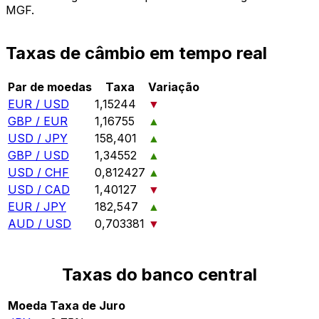
MGF.
Taxas de câmbio em tempo real
Par de moedas
Taxa
Variação
EUR / USD
1,15244
▼
GBP / EUR
1,16755
▲
USD / JPY
158,401
▲
GBP / USD
1,34552
▲
USD / CHF
0,812427
▲
USD / CAD
1,40127
▼
EUR / JPY
182,547
▲
AUD / USD
0,703381
▼
Taxas do banco central
Moeda
Taxa de Juro