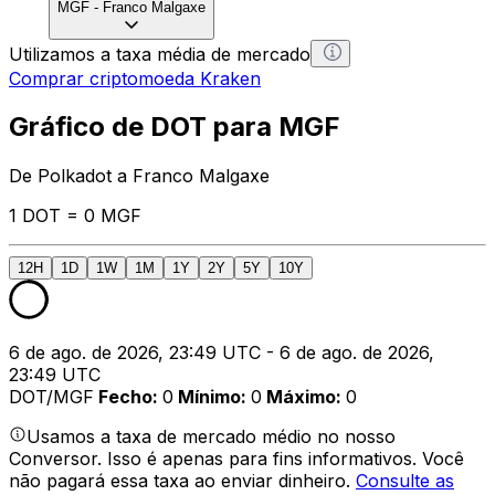
MGF
-
Franco Malgaxe
Utilizamos a taxa média de mercado
Comprar criptomoeda Kraken
Gráfico de DOT para MGF
De Polkadot a Franco Malgaxe
1 DOT = 0 MGF
12H
1D
1W
1M
1Y
2Y
5Y
10Y
6 de ago. de 2026, 23:49 UTC - 6 de ago. de 2026,
23:49 UTC
DOT/MGF
Fecho
:
0
Mínimo
:
0
Máximo
:
0
Usamos a taxa de mercado médio no nosso
Conversor. Isso é apenas para fins informativos. Você
não pagará essa taxa ao enviar dinheiro.
Consulte as