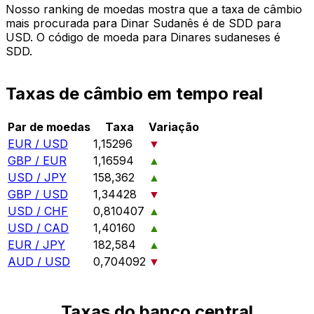
Nosso ranking de moedas mostra que a taxa de câmbio
mais procurada para Dinar Sudanês é de SDD para
USD. O código de moeda para Dinares sudaneses é
SDD.
Taxas de câmbio em tempo real
Par de moedas
Taxa
Variação
EUR / USD
1,15296
▼
GBP / EUR
1,16594
▲
USD / JPY
158,362
▲
GBP / USD
1,34428
▼
USD / CHF
0,810407
▲
USD / CAD
1,40160
▲
EUR / JPY
182,584
▲
AUD / USD
0,704092
▼
Taxas do banco central