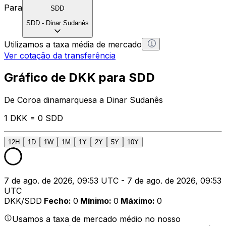
Para
SDD
SDD
-
Dinar Sudanês
Utilizamos a taxa média de mercado
Ver cotação da transferência
Gráfico de DKK para SDD
De Coroa dinamarquesa a Dinar Sudanês
1 DKK = 0 SDD
12H
1D
1W
1M
1Y
2Y
5Y
10Y
7 de ago. de 2026, 09:53 UTC - 7 de ago. de 2026, 09:53
UTC
DKK/SDD
Fecho
:
0
Mínimo
:
0
Máximo
:
0
Usamos a taxa de mercado médio no nosso