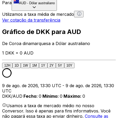
Para
AUD
-
Dólar australiano
Utilizamos a taxa média de mercado
Ver cotação da transferência
Gráfico de DKK para AUD
De Coroa dinamarquesa a Dólar australiano
1 DKK = 0 AUD
12H
1D
1W
1M
1Y
2Y
5Y
10Y
9 de ago. de 2026, 13:30 UTC - 9 de ago. de 2026, 13:30
UTC
DKK/AUD
Fecho
:
0
Mínimo
:
0
Máximo
:
0
Usamos a taxa de mercado médio no nosso
Conversor. Isso é apenas para fins informativos. Você
não pagará essa taxa ao enviar dinheiro.
Consulte as