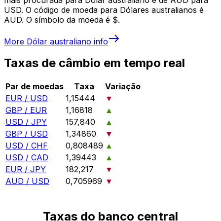
USD. O código de moeda para Dólares australianos é
AUD. O símbolo da moeda é $.
More
Dólar australiano
info
Taxas de câmbio em tempo real
Par de moedas
Taxa
Variação
EUR / USD
1,15444
▼
GBP / EUR
1,16818
▲
USD / JPY
157,840
▲
GBP / USD
1,34860
▼
USD / CHF
0,808489
▲
USD / CAD
1,39443
▲
EUR / JPY
182,217
▼
AUD / USD
0,705969
▼
Taxas do banco central