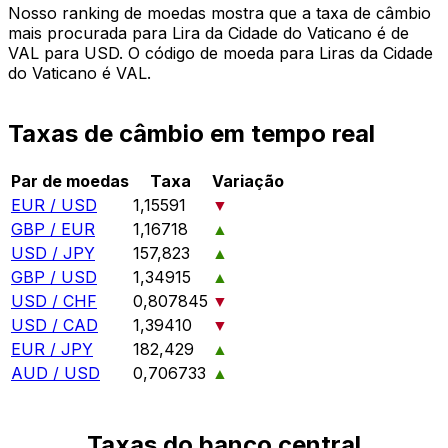
Nosso ranking de moedas mostra que a taxa de câmbio
mais procurada para Lira da Cidade do Vaticano é de
VAL para USD. O código de moeda para Liras da Cidade
do Vaticano é VAL.
Taxas de câmbio em tempo real
Par de moedas
Taxa
Variação
EUR / USD
1,15591
▼
GBP / EUR
1,16718
▲
USD / JPY
157,823
▲
GBP / USD
1,34915
▲
USD / CHF
0,807845
▼
USD / CAD
1,39410
▼
EUR / JPY
182,429
▲
AUD / USD
0,706733
▲
Taxas do banco central