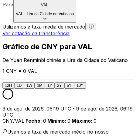
Para
VAL
VAL
-
Lira da Cidade do Vaticano
Utilizamos a taxa média de mercado
Ver cotação da transferência
Gráfico de CNY para VAL
De Yuan Renminbi chinês a Lira da Cidade do Vaticano
1 CNY = 0 VAL
12H
1D
1W
1M
1Y
2Y
5Y
10Y
9 de ago. de 2026, 06:19 UTC - 9 de ago. de 2026, 06:19
UTC
CNY/VAL
Fecho
:
0
Mínimo
:
0
Máximo
:
0
Usamos a taxa de mercado médio no nosso