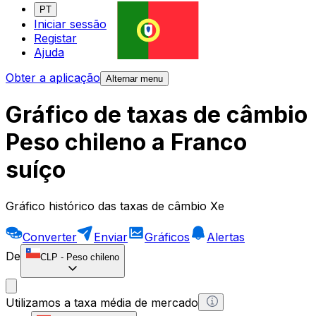
PT
Iniciar sessão
Registar
Ajuda
Obter a aplicação
Alternar menu
Gráfico de taxas de câmbio
Peso chileno a Franco
suíço
Gráfico histórico das taxas de câmbio Xe
Converter
Enviar
Gráficos
Alertas
De
CLP
-
Peso chileno
Utilizamos a taxa média de mercado