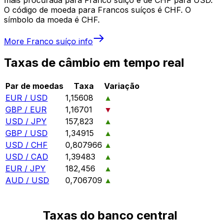
O código de moeda para Francos suíços é CHF. O
símbolo da moeda é CHF.
More
Franco suíço
info
Taxas de câmbio em tempo real
Par de moedas
Taxa
Variação
EUR / USD
1,15608
▲
GBP / EUR
1,16701
▼
USD / JPY
157,823
▲
GBP / USD
1,34915
▲
USD / CHF
0,807966
▲
USD / CAD
1,39483
▲
EUR / JPY
182,456
▲
AUD / USD
0,706709
▲
Taxas do banco central